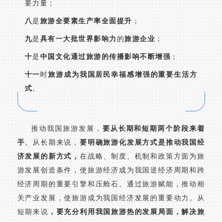
要力量；
八
是
旅游全要素生产率全面提升
；
九
是
具有一大批世界影响力
的
旅游企业
；
十
是
中国文化通过旅游的传播影响
不断增强
；
十一
时
旅游成为我国居民幸福感增强的重要生活方
式
。
推动我国旅游发展，
要从长期和短期两个阶段来着
手
。从长期来说，
要明确旅游化发展方式是推动我国经
济发展的新方式，
在战略、制度、机制和政策方面为旅
游发展创造条件，使旅游经济成为我国逆经济周期和跨
经济周期的重要引擎和压舱石。通过旅游赋能，推动相
关产业发展，使旅游成为我国经济发展的重要动力。从
短期来说
，要充分利用我国旅游热的发展局面，解决旅