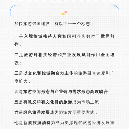
加快旅游强国建设，有以下十一个标志：
一
是
入境旅游接待人数
和国别游客数位于
世界前
列
；
二
是
旅游对相关经济和产业发展赋能
作用
全面增
强
；
三
是
以文化和旅游融合力主体
的旅游融合速度和广
度扩大；
四
是
旅游空间形态与产业链与需求形态
高度吻合
；
五
是
有意义和有文化目的旅游
成为市场主流；
六
是
绿色旅游发展
成为旅游发展重要方式；
七
是
新质旅游消费力
成为支撑现代旅游经济发展重