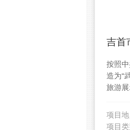
吉首
按照中
造为“
旅游展
项目地
项目类