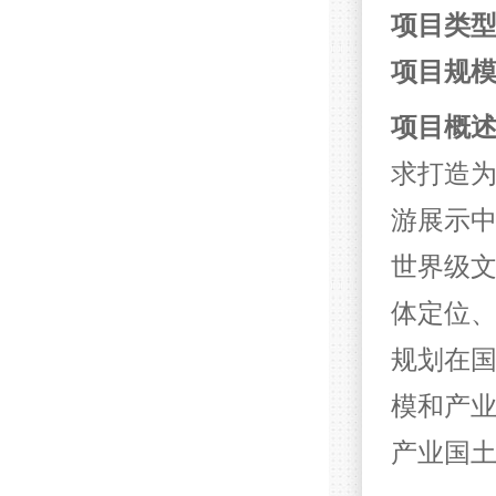
项目类
项目规
项目概
求打造
游展示中
世界级
体定位
规划在
模和产业
产业国